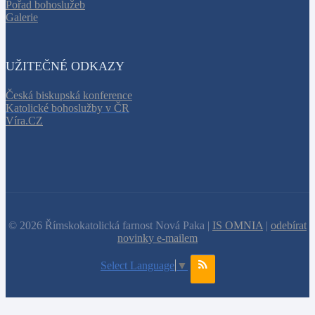
Pořad bohoslužeb
Galerie
UŽITEČNÉ ODKAZY
Česká biskupská konference
Katolické bohoslužby v ČR
Víra.CZ
© 2026 Římskokatolická farnost Nová Paka |
IS OMNIA
|
odebírat
novinky e-mailem
Select Language
▼