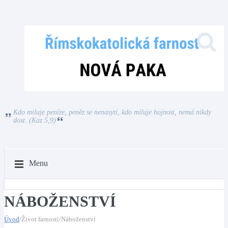
Kdo miluje peníze, peněz se nenasytí, kdo miluje hojnost, nemá nikdy
dost. (Kaz 5,9)
Menu
NÁBOŽENSTVÍ
Úvod
/Život farnosti/Náboženství