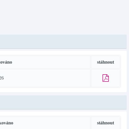
kováno
stáhnout
26
kováno
stáhnout