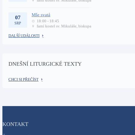
farní kostel sv. Mikuláše, biskupa
Mše svatá
07
18:00 - 18:45
SRP
farní kostel sv. Mikuláše, biskupa
DALŠÍ UDÁLOSTI
DNEŠNÍ LITURGICKÉ TEXTY
CHCI SI PŘEČÍST
KONTAKT