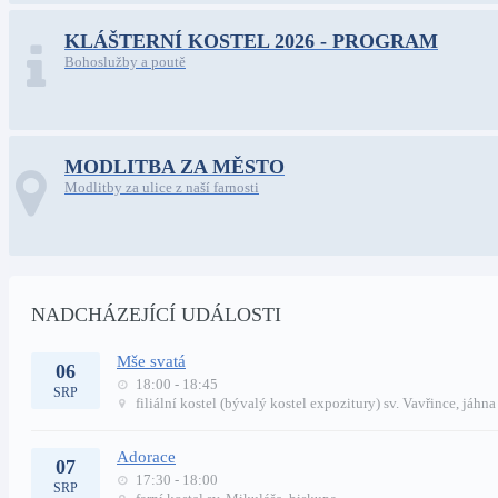
KLÁŠTERNÍ KOSTEL 2026 - PROGRAM
Bohoslužby a poutě
MODLITBA ZA MĚSTO
Modlitby za ulice z naší farnosti
NADCHÁZEJÍCÍ UDÁLOSTI
Mše svatá
06
18:00 - 18:45
SRP
filiální kostel (bývalý kostel expozitury) sv. Vavřince, jáhn
Adorace
07
17:30 - 18:00
SRP