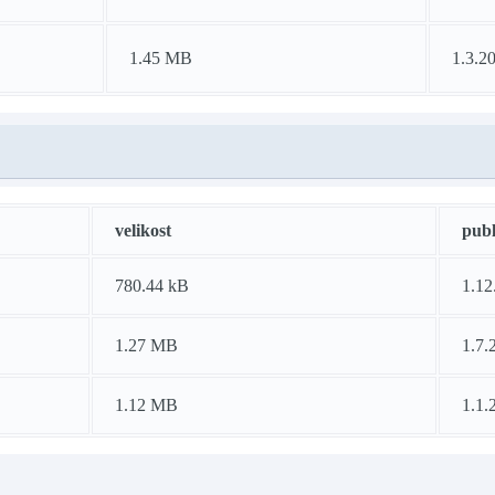
1.45 MB
1.3.2
velikost
pub
780.44 kB
1.12
1.27 MB
1.7.
1.12 MB
1.1.