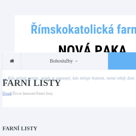
Bohoslužby
Kdo miluje peníze, peněz se nenasytí, kdo miluje hojnost, nemá nikdy dost.
FARNÍ LISTY
Úvod
/Život farnosti/Farní listy
FARNÍ LISTY