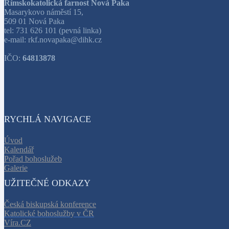
Římskokatolická farnost Nová Paka
Masarykovo náměstí 15,
509 01 Nová Paka
tel: 731 626 101 (pevná linka)
e-mail: rkf.novapaka@dihk.cz
IČO:
64813878
RYCHLÁ NAVIGACE
Úvod
Kalendář
Pořad bohoslužeb
Galerie
UŽITEČNÉ ODKAZY
Česká biskupská konference
Katolické bohoslužby v ČR
Víra.CZ