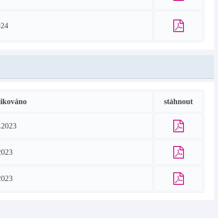
024
likováno
stáhnout
.2023
2023
2023