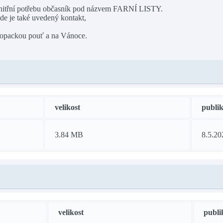
vnitřní potřebu občasník pod názvem FARNÍ LISTY.
kde je také uvedený kontakt,
ovopackou pouť a na Vánoce.
velikost
publi
3.84 MB
8.5.20
velikost
publi