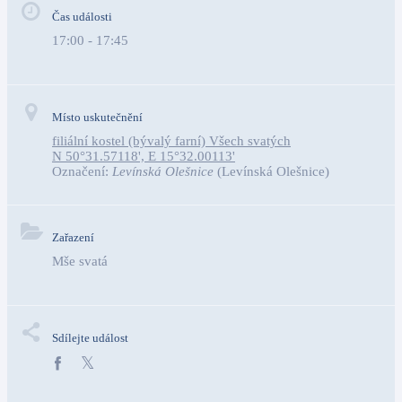
Čas události
17:00 - 17:45
Místo uskutečnění
filiální kostel (bývalý farní) Všech svatých
N 50°31.57118', E 15°32.00113'
Označení:
Levínská Olešnice
(Levínská Olešnice)
Zařazení
Mše svatá
Sdílejte událost