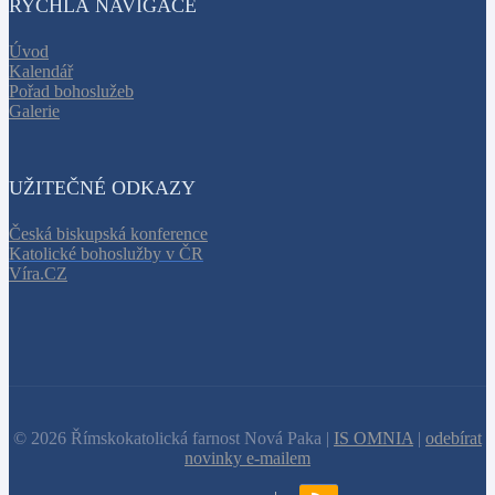
RYCHLÁ NAVIGACE
Úvod
Kalendář
Pořad bohoslužeb
Galerie
UŽITEČNÉ ODKAZY
Česká biskupská konference
Katolické bohoslužby v ČR
Víra.CZ
© 2026 Římskokatolická farnost Nová Paka |
IS OMNIA
|
odebírat
novinky e-mailem