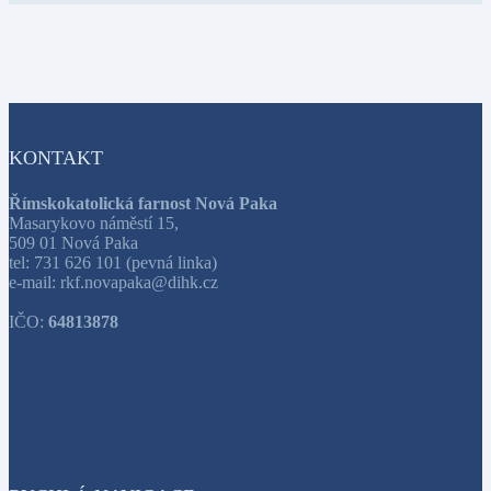
KONTAKT
Římskokatolická farnost Nová Paka
Masarykovo náměstí 15,
509 01 Nová Paka
tel: 731 626 101 (pevná linka)
e-mail: rkf.novapaka@dihk.cz
IČO:
64813878