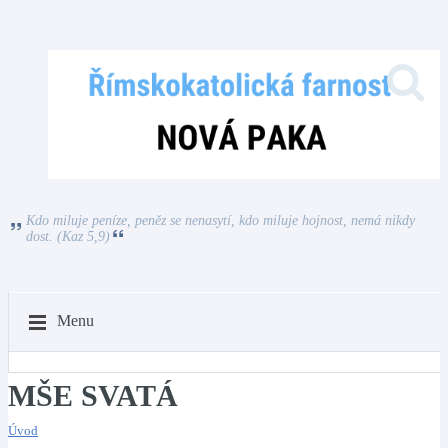
Kdo miluje peníze, peněz se nenasytí, kdo miluje hojnost, nemá nikdy
dost. (Kaz 5,9)
Menu
MŠE SVATÁ
Úvod