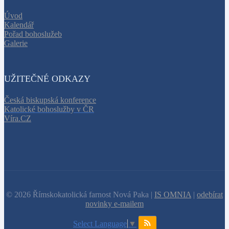
Úvod
Kalendář
Pořad bohoslužeb
Galerie
UŽITEČNÉ ODKAZY
Česká biskupská konference
Katolické bohoslužby v ČR
Víra.CZ
© 2026 Římskokatolická farnost Nová Paka |
IS OMNIA
|
odebírat
novinky e-mailem
Select Language
▼