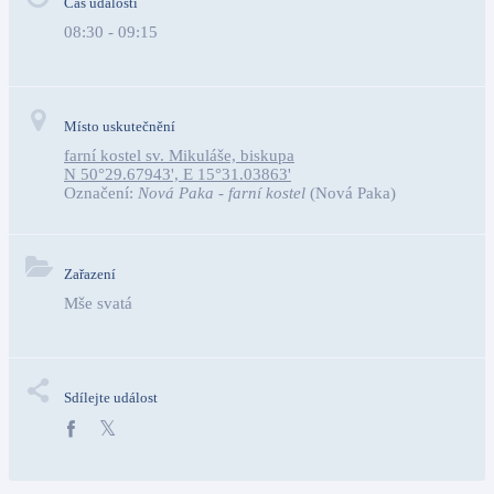
Čas události
08:30 - 09:15
Místo uskutečnění
farní kostel sv. Mikuláše, biskupa
N 50°29.67943', E 15°31.03863'
Označení:
Nová Paka - farní kostel
(Nová Paka)
Zařazení
Mše svatá
Sdílejte událost