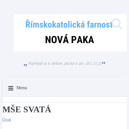
Nepřidáš se k většině, páchá-li zlo. (Ex 23,2)
Menu
MŠE SVATÁ
Úvod