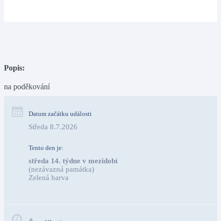
Popis:
na poděkování
Datum začátku události
Středa 8.7.2026
Tento den je:
středa 14. týdne v mezidobí
(nezávazná památka)
Zelená barva                                                                        