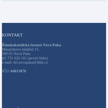
KONTAKT
Římskokatolická farnost Nová Paka
Masarykovo náměstí 15,
509 01 Nová Paka
tel: 731 626 101 (pevná linka)
e-mail: rkf.novapaka@dihk.cz
IČO:
64813878