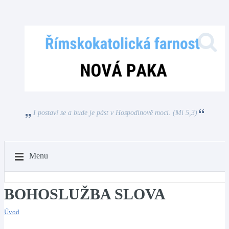
I postaví se a bude je pást v Hospodinově moci. (Mi 5,3)
Menu
BOHOSLUŽBA SLOVA
Úvod