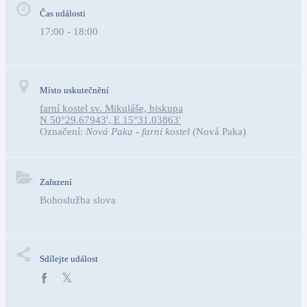
Čas události
17:00 - 18:00
Místo uskutečnění
farní kostel sv. Mikuláše, biskupa
N 50°29.67943', E 15°31.03863'
Označení:
Nová Paka - farní kostel
(Nová Paka)
Zařazení
Bohoslužba slova
Sdílejte událost