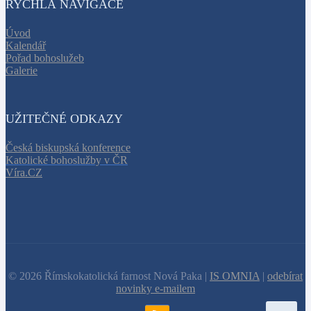
RYCHLÁ NAVIGACE
Úvod
Kalendář
Pořad bohoslužeb
Galerie
UŽITEČNÉ ODKAZY
Česká biskupská konference
Katolické bohoslužby v ČR
Víra.CZ
© 2026 Římskokatolická farnost Nová Paka |
IS OMNIA
|
odebírat
novinky e-mailem