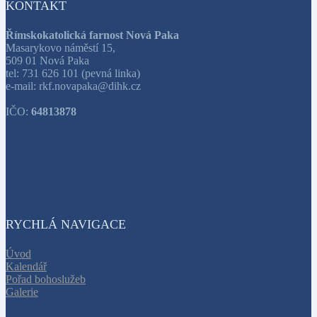
KONTAKT
Římskokatolická farnost Nová Paka
Masarykovo náměstí 15,
509 01 Nová Paka
tel: 731 626 101 (pevná linka)
e-mail: rkf.novapaka@dihk.cz
IČO:
64813878
RYCHLÁ NAVIGACE
Úvod
Kalendář
Pořad bohoslužeb
Galerie