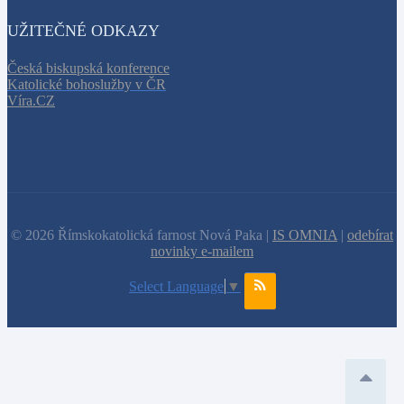
UŽITEČNÉ ODKAZY
Česká biskupská konference
Katolické bohoslužby v ČR
Víra.CZ
© 2026 Římskokatolická farnost Nová Paka |
IS OMNIA
|
odebírat
novinky e-mailem
Select Language
▼