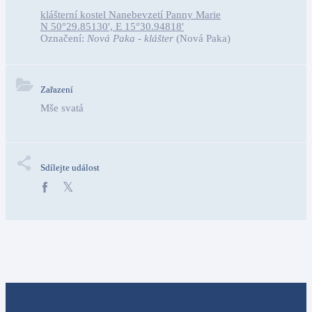
klášterní kostel Nanebevzetí Panny Marie
N 50°29.85130', E 15°30.94818'
Označení:
Nová Paka - klášter
(Nová Paka)
Zařazení
Mše svatá
Sdílejte událost