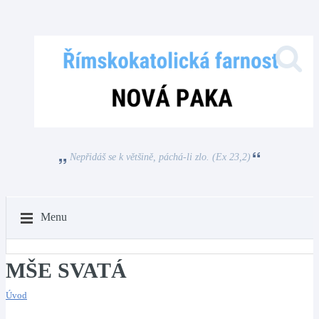
Nepřidáš se k většině, páchá-li zlo. (Ex 23,2)
Menu
MŠE SVATÁ
Úvod