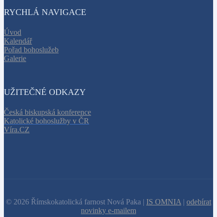
RYCHLÁ NAVIGACE
Úvod
Kalendář
Pořad bohoslužeb
Galerie
UŽITEČNÉ ODKAZY
Česká biskupská konference
Katolické bohoslužby v ČR
Víra.CZ
© 2026 Římskokatolická farnost Nová Paka |
IS OMNIA
|
odebírat
novinky e-mailem