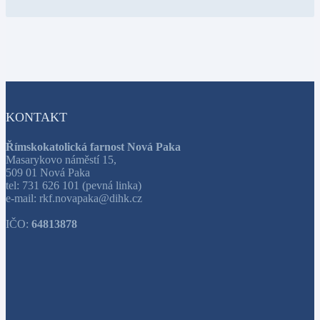
KONTAKT
Římskokatolická farnost Nová Paka
Masarykovo náměstí 15,
509 01 Nová Paka
tel: 731 626 101 (pevná linka)
e-mail: rkf.novapaka@dihk.cz
IČO:
64813878