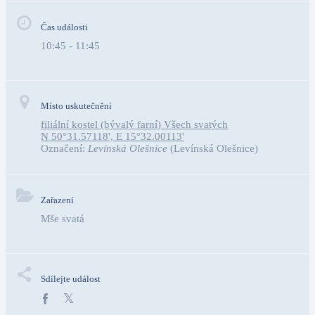
Čas události
10:45 - 11:45
Místo uskutečnění
filiální kostel (bývalý farní) Všech svatých
N 50°31.57118', E 15°32.00113'
Označení:
Levínská Olešnice
(Levínská Olešnice)
Zařazení
Mše svatá
Sdílejte událost