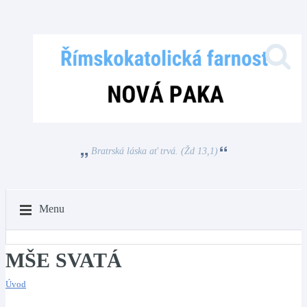
Bratrská láska ať trvá. (Žd 13,1)
Menu
MŠE SVATÁ
Úvod