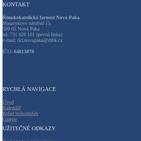
KONTAKT
Římskokatolická farnost Nová Paka
Masarykovo náměstí 15,
509 01 Nová Paka
tel: 731 626 101 (pevná linka)
e-mail: rkf.novapaka@dihk.cz
IČO:
64813878
RYCHLÁ NAVIGACE
Úvod
Kalendář
Pořad bohoslužeb
Galerie
UŽITEČNÉ ODKAZY