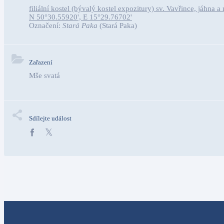
filiální kostel (bývalý kostel expozitury) sv. Vavřince, jáhna 
N 50°30.55920', E 15°29.76702'
Označení:
Stará Paka
(Stará Paka)
Zařazení
Mše svatá
Sdílejte událost