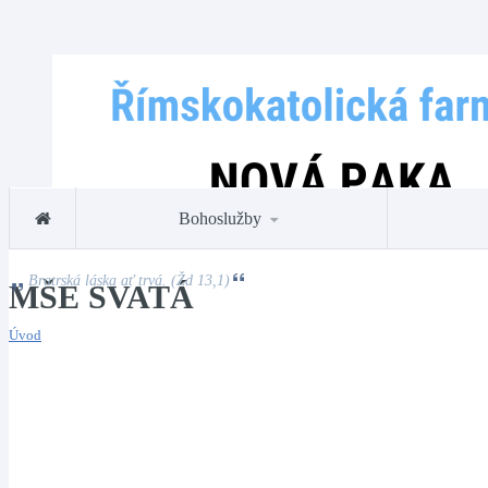
Bohoslužby
Bratrská láska ať trvá. (Žd 13,1)
MŠE SVATÁ
Úvod