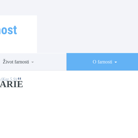
Život farnosti
O farnosti
 (Kaz 5,9)
ARIE