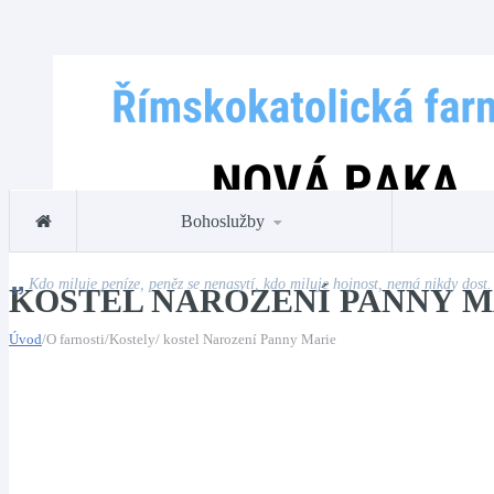
Bohoslužby
Kdo miluje peníze, peněz se nenasytí, kdo miluje hojnost, nemá nikdy dost.
KOSTEL NAROZENÍ PANNY M
Úvod
/O farnosti/Kostely/ kostel Narození Panny Marie