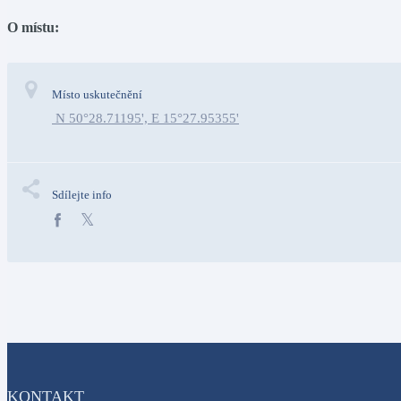
O místu:
Místo uskutečnění
 N 50°28.71195', E 15°27.95355'
Sdílejte info
KONTAKT