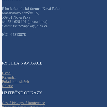
Římskokatolická farnost Nová Paka
Masarykovo náměstí 15,
509 01 Nová Paka
tel: 731 626 101 (pevná linka)
e-mail: rkf.novapaka@dihk.cz
IČO:
64813878
RYCHLÁ NAVIGACE
Úvod
Kalendář
Pořad bohoslužeb
Galerie
UŽITEČNÉ ODKAZY
Česká biskupská konference